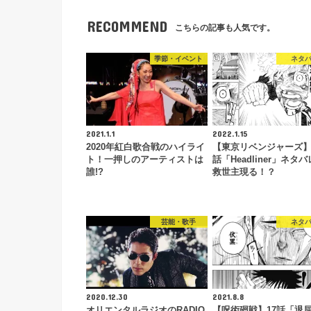
RECOMMEND
こちらの記事も人気です。
季節・イベント
ネタ
2021.1.1
2022.1.15
2020年紅白歌合戦のハイライ
【東京リベンジャーズ】1
ト！一押しのアーティストは
話「Headliner」ネタ
誰!?
救世主現る！？
芸能・歌手
ネタ
2020.12.30
2021.8.8
オリエンタルラジオのRADIO
【呪術廻戦】17話「退