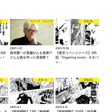
バレ
トレンド・ニュース
ネタバレ
2021.1.21
2021.11.30
68
坂本龍一が直腸がんを発表!?
【東京リベンジャーズ】195
バレ！
どんな曲を作った音楽家？
話「lingering scent」ネタバ
レ…
バレ
ネタバレ
ネタバレ
2021.8.1
2021.6.11
屈」ネ
【呪術廻戦】13話「映画鑑
【呪術廻戦】103話「渋谷事