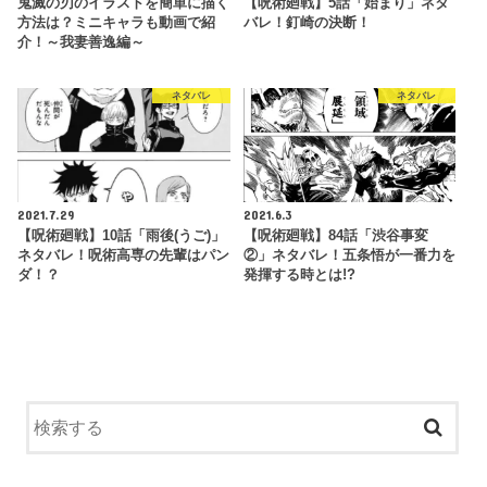
鬼滅の刃のイラストを簡単に描く
【呪術廻戦】5話「始まり」ネタ
方法は？ミニキャラも動画で紹
バレ！釘崎の決断！
介！～我妻善逸編～
ネタバレ
ネタバレ
2021.7.29
2021.6.3
【呪術廻戦】10話「雨後(うご)」
【呪術廻戦】84話「渋谷事変
ネタバレ！呪術高専の先輩はパン
②」ネタバレ！五条悟が一番力を
ダ！？
発揮する時とは!?