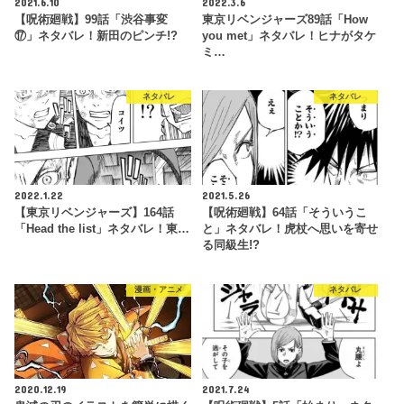
2021.6.10
2022.3.6
【呪術廻戦】99話「渋谷事変
東京リベンジャーズ89話「How
⑰」ネタバレ！新田のピンチ!?
you met」ネタバレ！ヒナがタケ
ミ…
ネタバレ
ネタバレ
2022.1.22
2021.5.26
【東京リベンジャーズ】164話
【呪術廻戦】64話「そういうこ
「Head the list」ネタバレ！東…
と」ネタバレ！虎杖へ思いを寄せ
る同級生!?
漫画・アニメ
ネタバレ
2020.12.19
2021.7.24