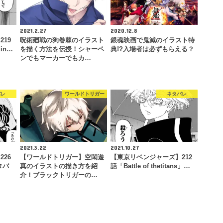
2021.2.27
2020.12.8
19
呪術廻戦の狗巻棘のイラスト
銀魂映画で鬼滅のイラスト特
din…
を描く方法を伝授！シャーペ
典!?入場者は必ずもらえる？
ンでもマーカーでもカ…
バレ
ワールドトリガー
ネタバレ
2021.3.22
2021.10.27
26
【ワールドトリガー】空閑遊
【東京リベンジャーズ】212
タバ
真のイラストの描き方を紹
話「Battle of thetitans」…
介！ブラックトリガーの…