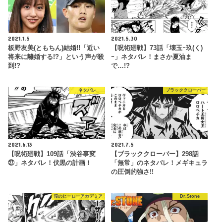
2021.1.5
2021.5.30
板野友美(ともちん)結婚!!「近い
【呪術廻戦】73話「壊玉ｰ玖(く)
将来に離婚する!?」という声が殺
ｰ」ネタバレ！まさか夏油ま
到!?
で…!?
ネタバレ
ブラッククローバー
2021.6.13
2021.7.5
【呪術廻戦】109話「渋谷事変
【ブラッククローバー】298話
㉗」ネタバレ！伏黒の計画！
「無常」のネタバレ！メギキュラ
の圧倒的強さ!!
僕のヒーローアカデミア
Dr.Stone