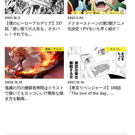
2021.12.5
2021.3.26
【僕のヒーローアカデミア】337
ドクターストーンの第3期アニメ
話「使い捨ての人生を」ネタバ
化決定！PVをいち早く紹介！
レ！それでも…
漫画・アニメ
ネタバレ
2020.12.19
2021.12.14
鬼滅の刃の煉獄杏寿郎はイラスト
【東京リベンジャーズ】188話
で描いてもカッコいい!?簡単な描
「The lion of the day」…
き方を動画…